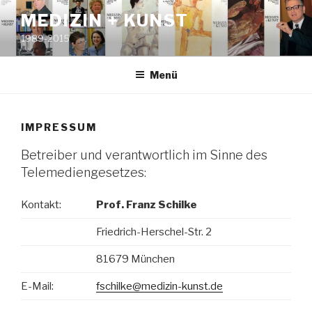
Zum
MEDIZIN + KUNST
Inhalt
1989-2015
springen
Menü
IMPRESSUM
Betreiber und verantwortlich im Sinne des
Telemediengesetzes:
Kontakt:
Prof. Franz Schilke
Friedrich-Herschel-Str. 2
81679 München
E-Mail:
fschilke@medizin-kunst.de